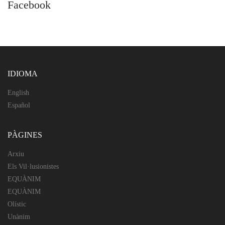
Facebook
IDIOMA
English
Español
PÀGINES
Arxiu
Els Vil·lusionistes
EQUÀNIM
EQUÀNIM
Olístic
Unànim