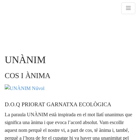
M
UNÀNIM
m
COS I ÀNIMA
D.O.Q PRIORAT GARNATXA ECOLÒGICA
La paraula UNÀNIM està inspirada en el mot llatí unanimus que
significa una ànima i que evoca l’acord absolut. Vam escollir
aquest nom perquè el nostre vi, a part de cos, té ànima i, també,
perquè a l’hora de fer el cupatge hi va haver una unanimitat pel